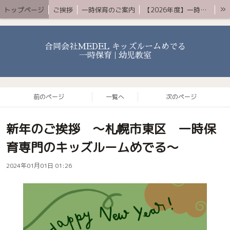
»
トップページ
ご挨拶
一時保育のご案内
【2026年度】一時保育プレミアムコース
お知らせ 〜ブログ〜
よくある質問
アクセス
YouTube
お問合せ
合同会社MEDEL キッズルームめでる
一時保育 | 幼児教室
前のページ
一覧へ
次のページ
新年のご挨拶 〜札幌市東区 一時保
育専門のキッズルームめでる〜
2024年01月01日 01:26