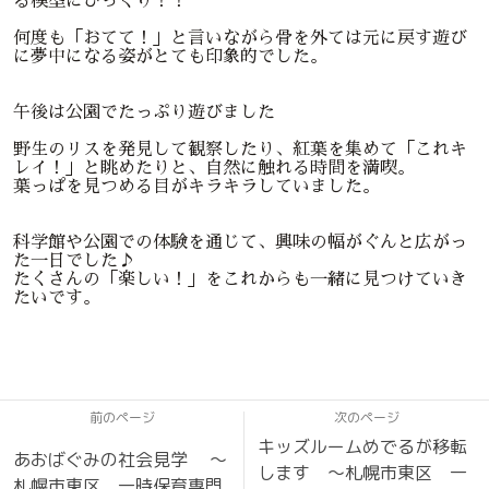
る模型にびっくり！！
何度も「おてて！」と言いながら骨を外ては元に戻す遊び
に夢中になる姿がとても印象的でした。
午後は公園でたっぷり遊びました
野生のリスを発見して観察したり、紅葉を集めて「これキ
レイ！」と眺めたりと、自然に触れる時間を満喫。
葉っぱを見つめる目がキラキラしていました。
科学館や公園での体験を通じて、興味の幅がぐんと広がっ
た一日でした♪
たくさんの「楽しい！」をこれからも一緒に見つけていき
たいです。
札幌市中央区〜0歳からの親子分離知育教室〜札幌習い事 札幌幼児教室 札
幌一時保育
前のページ
次のページ
キッズルームめでるが移転
あおばぐみの社会見学 〜
します 〜札幌市東区 一
札幌市東区 一時保育専門