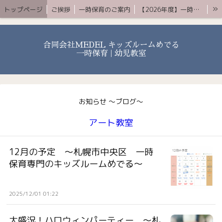
»
トップページ
ご挨拶
一時保育のご案内
【2026年度】一時保育プレミアムコース
お知らせ 〜ブログ〜
よくある質問
アクセス
YouTube
お問合せ
合同会社MEDEL キッズルームめでる
一時保育 | 幼児教室
お知らせ 〜ブログ〜
アート教室
12月の予定 〜札幌市中央区 一時
保育専門のキッズルームめでる〜
2025/12/01 01:22
大盛況！ハロウィンパーティー 〜札